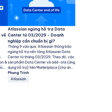
Atlassian ngừng hỗ trợ Data
 về
Center từ 03/2029 - Doanh
nghiệp cần chuẩn bị gì?
Tháng 9 vừa qua, Atlassian thông báo
ngừng hỗ trợ nền tảng Atlassian Data
n
Center từ tháng 03/2029. Theo đó, các
ion &
sản phẩm Data Center và add-ons (ứng
ốc
dụng hỗ trợ) trên Marketplace (chợ ứng
dụng) bị vô...
Phung Trinh
Atlassian