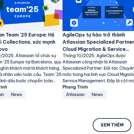
an Team '25 Europe: Hệ
AgileOps tự hào trở thành
ái Collections, sức mạnh
Atlassian Specialized Partner
Rovo
Cloud Migration & Service
/2025, Atlassian tổ chức sự
Tháng 10/2025, AgileOps được
Management
m ’25 Europe tại Barcelona, quy
Atlassian công nhận là Atlassian
nghìn khách mời là khách hàng,
Specialized Partner: Đối tác Chuyê
và nhân viên toàn cầu. Team ’25
môn trong hai lĩnh vực Cloud Migrat
ánh dấu bước chuyển toàn
Service Management. Đây là cột m
rinh
quan trọng, khẳng định...
Phung Trinh
an
News
Atlassian
News
XEM THÊM