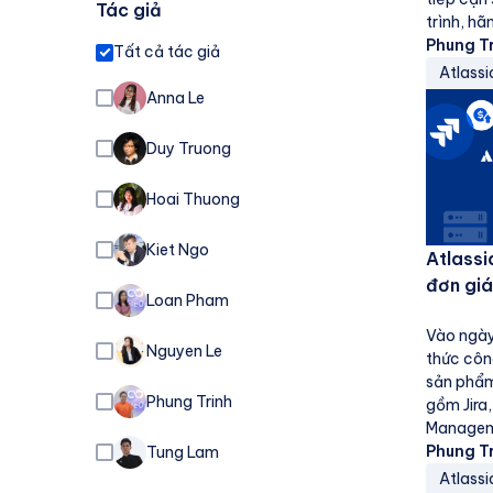
Tác giả
trình, h
thực tế h
Phung T
Tất cả tác giả
Atlassi
Anna Le
Duy Truong
Hoai Thuong
Kiet Ngo
Atlassi
đơn giá
Loan Pham
Vào ngày
Nguyen Le
thức côn
sản phẩm
Phung Trinh
gồm Jira,
Manageme
Atlassian
Phung T
Tung Lam
Atlassi