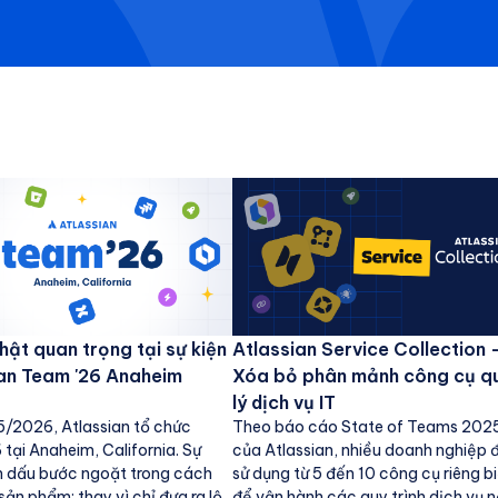
hật quan trọng tại sự kiện
Atlassian Service Collection 
an Team '26 Anaheim
Xóa bỏ phân mảnh công cụ q
lý dịch vụ IT
/2026, Atlassian tổ chức
Theo báo cáo State of Teams 202
tại Anaheim, California. Sự
của Atlassian, nhiều doanh nghiệp 
h dấu bước ngoặt trong cách
sử dụng từ 5 đến 10 công cụ riêng b
sản phẩm: thay vì chỉ đưa ra lộ
để vận hành các quy trình dịch vụ n