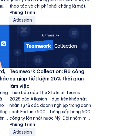
ưu
thao tác và chi phí phải chăng là một
bài...
Phung Trinh
Atlassian
d,
Teamwork Collection: Bộ công
khác
cụ giúp tiết kiệm 25% thời gian
làm việc
công
Theo báo cáo The State of Teams
và
2025 của Atlasian - dựa trên khảo sát
ho
nhân sự từ các doanh nghiệp trong danh
công
sách Fortune 500 - bảng xếp hạng 500
rên
công ty lớn nhất nước Mỹ: Đội nhóm mất
gần 2.4 triệu...
Phung Trinh
Atlassian