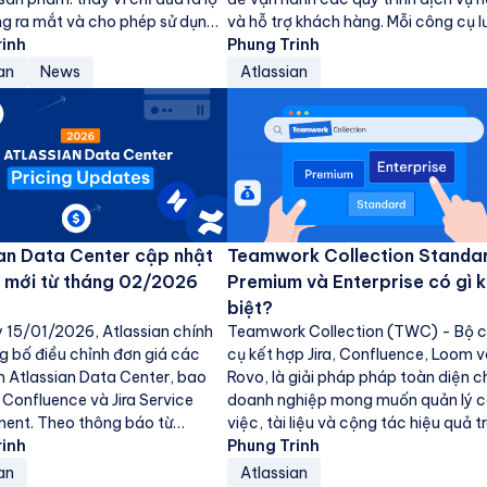
ãng ra mắt và cho phép sử dụng
và hỗ trợ khách hàng. Mỗi công cụ l
àng...
rinh
trữ dữ...
Phung Trinh
an
News
Atlassian
an Data Center cập nhật
Teamwork Collection Standar
 mới từ tháng 02/2026
Premium và Enterprise có gì 
biệt?
 15/01/2026, Atlassian chính
Teamwork Collection (TWC) - Bộ 
g bố điều chỉnh đơn giá các
cụ kết hợp Jira, Confluence, Loom 
 Atlassian Data Center, bao
Rovo, là giải pháp pháp toàn diện c
 Confluence và Jira Service
doanh nghiệp mong muốn quản lý 
nt. Theo thông báo từ
việc, tài liệu và cộng tác hiệu quả t
, mức giá mới...
rinh
cùng một...
Phung Trinh
an
Atlassian