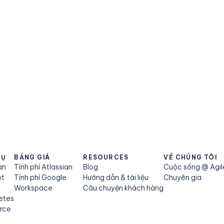
VỤ
BẢNG GIÁ
RESOURCES
VỀ CHÚNG TÔI
an
Tính phí Atlassian
Blog
Cuộc sống @ Agi
ot
Tính phí Google
Hướng dẫn & tài liệu
Chuyên gia
e
Workspace
Câu chuyện khách hàng
etes
orce