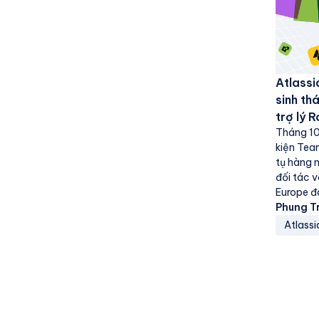
Atlassi
sinh th
trợ lý 
Tháng 10
kiện Tea
tụ hàng 
đối tác 
Europe đ
diện:...
Phung T
Atlassi