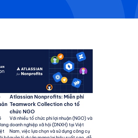
-
Atlassian Nonprofits: Miễn phí
uản
Teamwork Collection cho tổ
chức NGO
5
Với nhiều tổ chức phi lợi nhuận (NGO) và
đang
doanh nghiệp xã hội (DNXH) tại Việt
iệt
Nam, việc lựa chọn và sử dụng công cụ
ội bộ
quản lý dự án mang lại hiệu suất cao, dễ