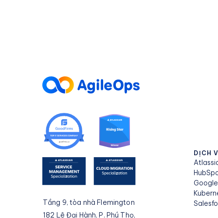
DỊCH 
Atlassi
HubSp
Googl
Kubern
Tầng 9, tòa nhà Flemington
Salesf
182 Lê Đại Hành, P. Phú Thọ,