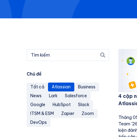
Chủ đề
Tất cả
Atlassian
Business
News
Lark
Salesforce
4 cập n
Atlassi
Google
HubSpot
Slack
ITSM & ESM
Zapier
Zoom
Tháng 05
DevOps
Team '26 
kiện đán
tiếp cận 