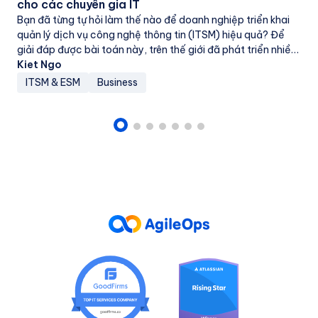
cho các chuyên gia IT
Bạn đã từng tự hỏi làm thế nào để doanh nghiệp triển khai
quản lý dịch vụ công nghệ thông tin (ITSM) hiệu quả? Để
giải đáp được bài toán này, trên thế giới đã phát triển nhiều
mô hình triển khai ITSM...
Kiet Ngo
ITSM & ESM
Business