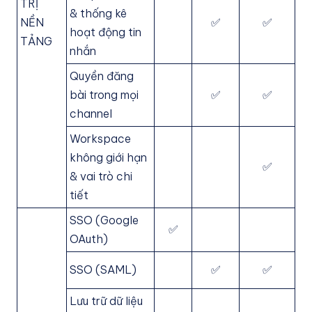
TRỊ
& thống kê
NỀN
✅
✅
hoạt động tin
TẢNG
nhắn
Quyền đăng
bài trong mọi
✅
✅
channel
Workspace
không giới hạn
✅
& vai trò chi
tiết
SSO (Google
✅
OAuth)
SSO (SAML)
✅
✅
Lưu trữ dữ liệu