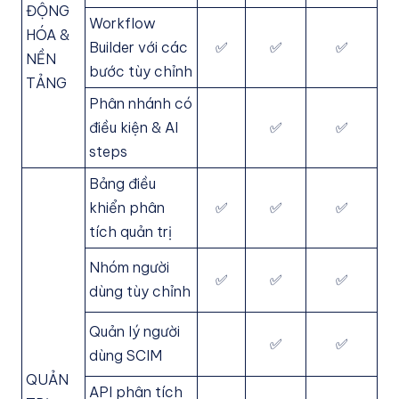
ĐỘNG
Workflow
HÓA &
Builder với các
✅
✅
✅
NỀN
bước tùy chỉnh
TẢNG
Phân nhánh có
điều kiện & AI
✅
✅
steps
Bảng điều
khiển phân
✅
✅
✅
tích quản trị
Nhóm người
✅
✅
✅
dùng tùy chỉnh
Quản lý người
✅
✅
dùng SCIM
QUẢN
API phân tích