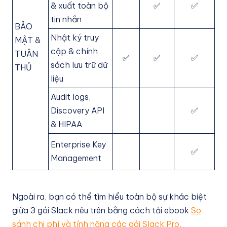
& xuất toàn bộ
✅
✅
tin nhắn
BẢO
Nhật ký truy
MẬT &
cập & chính
TUÂN
✅
✅
✅
sách lưu trữ dữ
THỦ
liệu
Audit logs,
Discovery API
✅
& HIPAA
Enterprise Key
✅
Management
Ngoài ra, bạn có thể tìm hiểu toàn bộ sự khác biệt
giữa 3 gói Slack nêu trên bằng cách tải ebook
So
sánh chi phí và tính năng các gói Slack Pro,