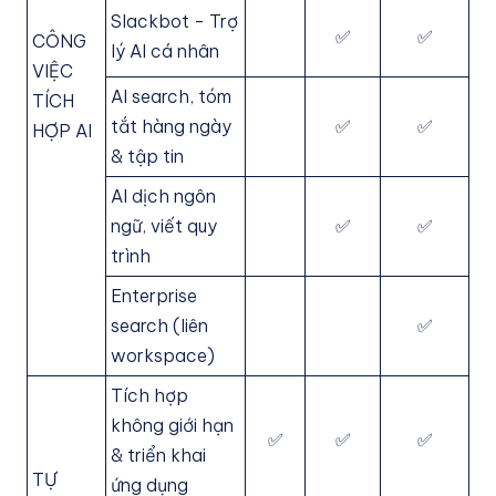
Slackbot - Trợ
✅
✅
CÔNG
lý AI cá nhân
VIỆC
AI search, tóm
TÍCH
tắt hàng ngày
✅
✅
HỢP AI
& tập tin
AI dịch ngôn
ngữ, viết quy
✅
✅
trình
Enterprise
search (liên
✅
workspace)
Tích hợp
không giới hạn
✅
✅
✅
& triển khai
TỰ
ứng dụng