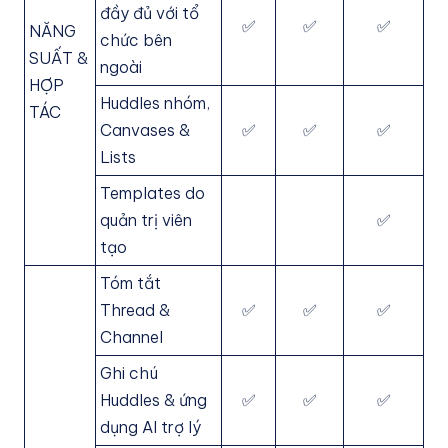
đầy đủ với tổ
✅
✅
✅
NĂNG
chức bên
SUẤT &
ngoài
HỢP
Huddles nhóm,
TÁC
Canvases &
✅
✅
✅
Lists
Templates do
quản trị viên
✅
tạo
Tóm tắt
Thread &
✅
✅
✅
Channel
Ghi chú
Huddles & ứng
✅
✅
✅
dụng AI trợ lý