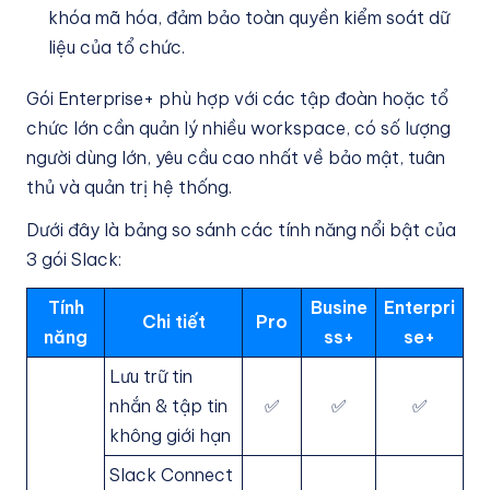
khóa mã hóa, đảm bảo toàn quyền kiểm soát dữ
liệu của tổ chức.
Gói Enterprise+ phù hợp với các tập đoàn hoặc tổ
chức lớn cần quản lý nhiều workspace, có số lượng
người dùng lớn, yêu cầu cao nhất về bảo mật, tuân
thủ và quản trị hệ thống.
Dưới đây là bảng so sánh các tính năng nổi bật của
3 gói Slack:
Tính
Busine
Enterpri
Chi tiết
Pro
năng
ss+
se+
Lưu trữ tin
nhắn & tập tin
✅
✅
✅
không giới hạn
Slack Connect