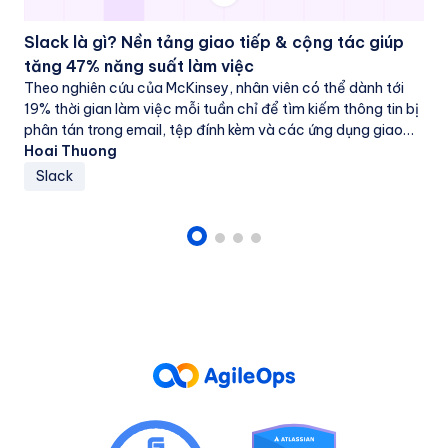
Slack là gì? Nền tảng giao tiếp & cộng tác giúp
tăng 47% năng suất làm việc
Theo nghiên cứu của McKinsey, nhân viên có thể dành tới
19% thời gian làm việc mỗi tuần chỉ để tìm kiếm thông tin bị
phân tán trong email, tệp đính kèm và các ứng dụng giao
tiếp rời rạc. Khi giao...
Hoai Thuong
Slack